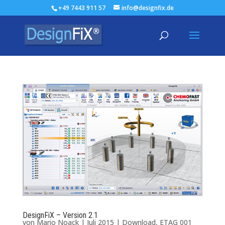
+49 7443 911 57
info@designfix.de
DesignFiX – Version 2.1
von
Mario Noack
|
Juli 2015
|
Download
,
ETAG 001