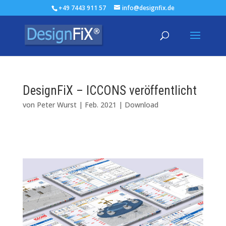
+49 7443 911 57
info@designfix.de
DesignFiX – ICCONS veröffentlicht
von
Peter Wurst
|
Feb. 2021
|
Download