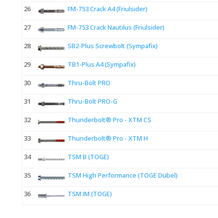
26
FM-753 Crack A4 (Friulsider)
27
FM-753 Crack Nautilus (Friulsider)
28
SB2-Plus Screwbolt (Sympafix)
29
TB1-Plus A4 (Sympafix)
30
Thru-Bolt PRO
31
Thru-Bolt PRO-G
32
Thunderbolt® Pro - XTM CS
33
Thunderbolt® Pro - XTM H
34
TSM B (TOGE)
35
TSM High Performance (TOGE Dübel)
36
TSM IM (TOGE)