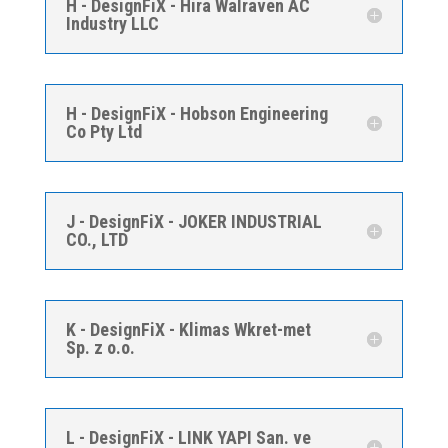
H - DesignFiX - Hira Walraven AC
Industry LLC
H - DesignFiX - Hobson Engineering
Co Pty Ltd
J - DesignFiX - JOKER INDUSTRIAL
CO., LTD
K - DesignFiX - Klimas Wkret-met
Sp. z o.o.
L - DesignFiX - LINK YAPI San. ve