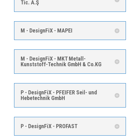
Tic. A.Ş
M - DesignFiX - MAPEI
M - DesignFiX - MKT Metall-
Kunststoff-Technik GmbH & Co.KG
P - DesignFiX - PFEIFER Seil- und
Hebetechnik GmbH
P - DesignFiX - PROFAST