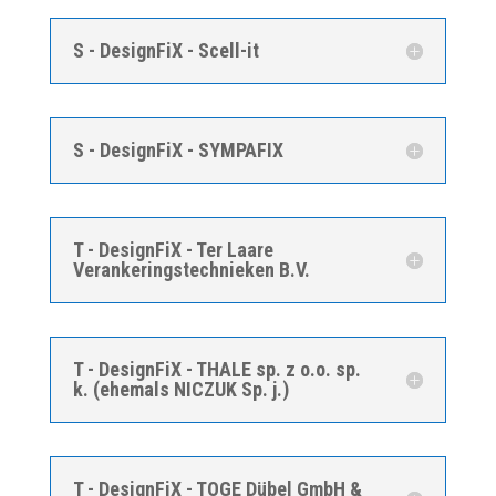
S - DesignFiX - Scell-it
S - DesignFiX - SYMPAFIX
T - DesignFiX - Ter Laare
Verankeringstechnieken B.V.
T - DesignFiX - THALE sp. z o.o. sp.
k. (ehemals NICZUK Sp. j.)
T - DesignFiX - TOGE Dübel GmbH &