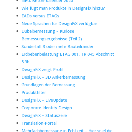
NEU: Beton-Kalender 2020
Wie fügt man Produkte in DesignFiX hinzu?
EADs versus ETAGs
Neue Sprachen für DesignFiX verfügbar
Dübelbemessung – Kuriose
Bemessungsergebnisse (Teil 2)
Sonderfall: 3 oder mehr Bauteilränder
Erdbebenbelastung ETAG 001, TR 045 Abschnitt
5.3b
DesignFiX zeigt Profil
DesignFiX – 3D Ankerbemessung
Grundlagen der Bemessung
Produktfilter
DesignFiX – LiveUpdate
Corporate Identity Design
DesignFiX – Statuszeile
Translation-Portal
Mehrfachbemessung in Echtzeit – Hier spiel die