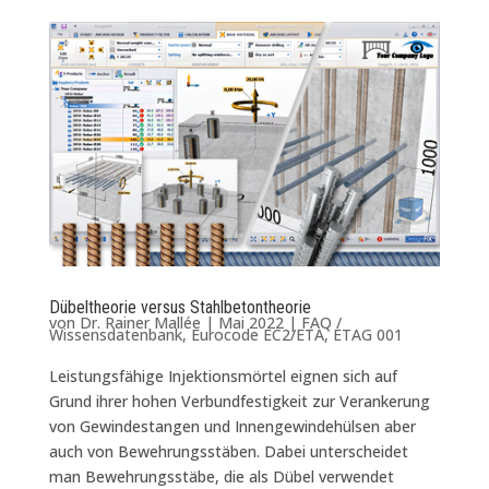
Dübeltheorie versus Stahlbetontheorie
von
Dr. Rainer Mallée
|
Mai 2022
|
FAQ /
Wissensdatenbank
,
Eurocode EC2/ETA
,
ETAG 001
Leistungsfähige Injektionsmörtel eignen sich auf
Grund ihrer hohen Verbundfestigkeit zur Verankerung
von Gewindestangen und Innengewindehülsen aber
auch von Bewehrungsstäben. Dabei unterscheidet
man Bewehrungsstäbe, die als Dübel verwendet