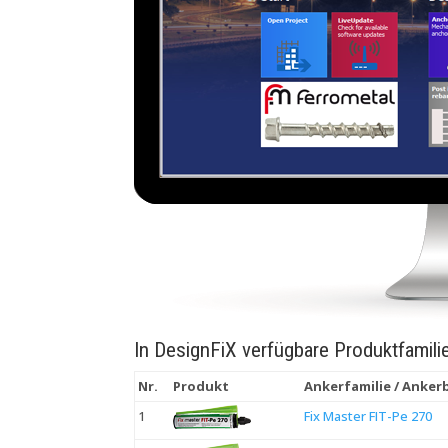
In DesignFiX verfügbare Produktfamili
Nr.
Produkt
Ankerfamilie / Anke
1
Fix Master FIT-Pe 270