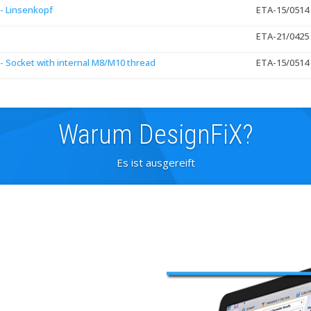
- Linsenkopf
ETA-15/0514
ETA-21/0425
 Socket with internal M8/M10 thread
ETA-15/0514
Warum DesignFiX?
Es ist ausgereift