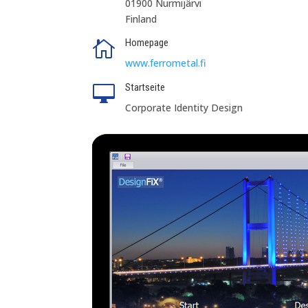
01900 Nurmijärvi
Finland
Homepage

www.ferrometal.fi
Startseite

Corporate Identity Design