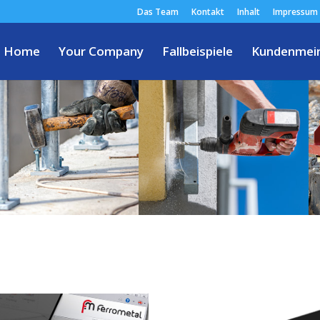
Das Team
Kontakt
Inhalt
Impressum
Home
Your Company
Fallbeispiele
Kundenmei