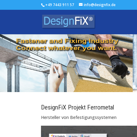
+49 7443 911 57
info@designfix.de
DesignFiX Projekt Ferrometal
Hersteller von Befestigungssystemen