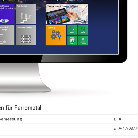
en für Ferrometal
rbemessung
ETA
ETA-17/0377