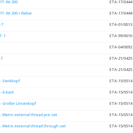
FIT-Wi 200
ETA-17/0444
 FIT-Wi 200 + Rebar
ETA-17/0444
-7
ETA-01/0013
T-1
ETA-99/0010
ETA-04/0092
LT
ETA-21/0425
ETA-21/0425
- Senkkopf
ETA-15/0514
- 6-kant
ETA-15/0514
- Großer Linsenkopf
ETA-15/0514
 Metric external thread pre-set
ETA-15/0514
 Metric external thread through-set
ETA-15/0514