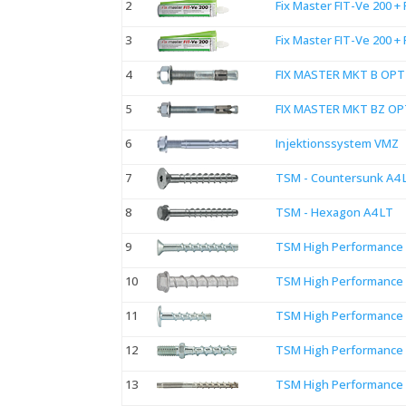
2
Fix Master FIT-Ve 200 + 
3
Fix Master FIT-Ve 200 +
4
FIX MASTER MKT B OPT
5
FIX MASTER MKT BZ OP
6
Injektionssystem VMZ
7
TSM - Countersunk A4 
8
TSM - Hexagon A4 LT
9
TSM High Performance 
10
TSM High Performance 
11
TSM High Performance 
12
TSM High Performance -
13
TSM High Performance -