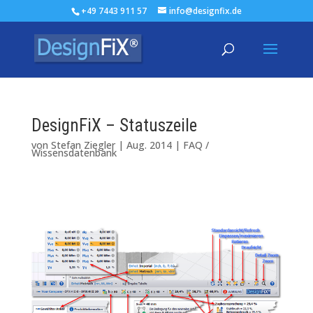
+49 7443 911 57
info@designfix.de
DesignFiX – Statuszeile
von
Stefan Ziegler
|
Aug. 2014
|
FAQ /
Wissensdatenbank