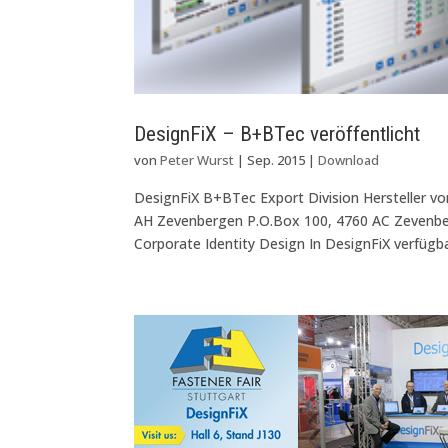
DesignFiX – B+BTec veröffentlicht
von
Peter Wurst
|
Sep. 2015
|
Download
DesignFiX B+BTec Export Division Hersteller v
AH Zevenbergen P.O.Box 100, 4760 AC Zevenb
Corporate Identity Design In DesignFiX verfügba