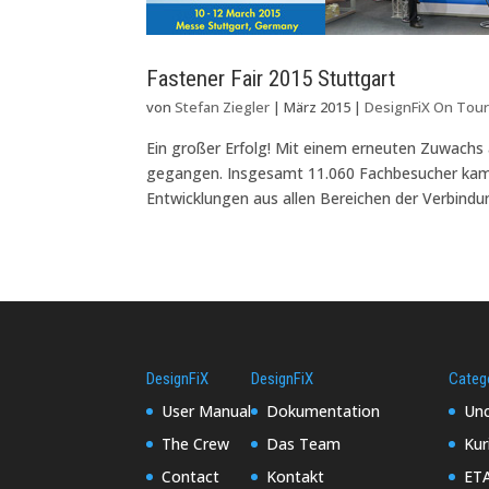
Fastener Fair 2015 Stuttgart
von
Stefan Ziegler
|
März 2015
|
DesignFiX On Tou
Ein großer Erfolg! Mit einem erneuten Zuwachs 
gegangen. Insgesamt 11.060 Fachbesucher kame
Entwicklungen aus allen Bereichen der Verbindun
DesignFiX
DesignFiX
Categ
User Manual
Dokumentation
Unc
The Crew
Das Team
Kur
Contact
Kontakt
ET