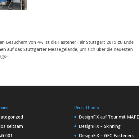
r
an Besuchern von 4% ist die Fastener Fair Stuttgart 2015 zu Ende
n auf das Stuttgarter Messegelände, um sich über die neuesten
gs-...
ories
Recent Posts
ategorized
DesignFiX auf Tour mit MAPE
ios seltsam
DesignFiX – Skinning
AG 001
DesignFiX – GFC Fasteners