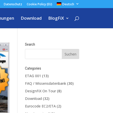
Datenschutz
Cookie Policy (EU)
Deutsch
nungen
Download
BlogFiX
Search
Categories
ETAG 001
(13)
FAQ / Wissensdatenbank
(30)
DesignFiX On Tour
(8)
Download
(32)
Eurocode EC2/ETA
(2)