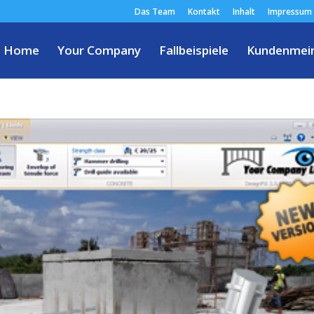
Das Team
Kontakt
Inhalt
Impressum
Home
Your Company
Fallbeispiele
Kundenmei